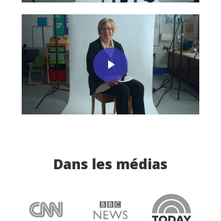
Play Video
Play Video
Dans les médias