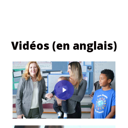
Vidéos (en anglais)
Play Video
Play Video
Play Video