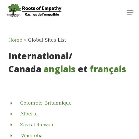
Skip
Menu
Men
to
main
content
Home
»
Global Sites List
International/
Canada
anglais
et
français
Colombie-Britannique
Alberta
Saskatchewan
Manitoba